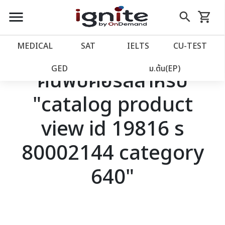
close
close
Skip
menu
search
shopping_cart
รถเข็น
to
Content
หน้าแรก
account_balance
MEDICAL
SAT
IELTS
CU‑TEST
เว็บไซต์อิกไนท์
power_settings_new
GED
ม.ต้น(EP)
ค้นพบคอร์สสำหรับ
"catalog product
โปรโมชั่น
local_offer
view id 19816 s
วางแผนการเรียน
import_contacts
80002144 category
เข้าสู่ระบบ
account_circle
640"
ลงทะเบียน
assignment