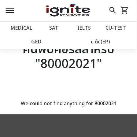
close
close
Skip
menu
search
shopping_cart
รถเข็น
to
Content
หน้าแรก
account_balance
MEDICAL
SAT
IELTS
CU‑TEST
เว็บไซต์อิกไนท์
power_settings_new
GED
ม.ต้น(EP)
ค้นพบคอร์สสำหรับ
"80002021"
โปรโมชั่น
local_offer
วางแผนการเรียน
import_contacts
เข้าสู่ระบบ
account_circle
We could not find anything for 80002021
ลงทะเบียน
assignment