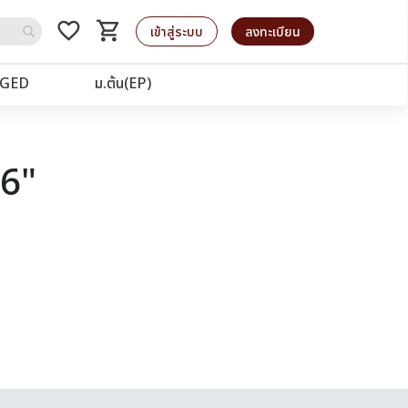
favorite_border
shopping_cart
รถเข็น
เข้าสู่ระบบ
ลงทะเบียน
GED
ม.ต้น(EP)
76"