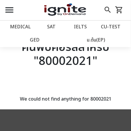
close
close
Skip
menu
search
shopping_cart
รถเข็น
to
Content
หน้าแรก
account_balance
MEDICAL
SAT
IELTS
CU‑TEST
เว็บไซต์อิกไนท์
power_settings_new
GED
ม.ต้น(EP)
ค้นพบคอร์สสำหรับ
"80002021"
โปรโมชั่น
local_offer
วางแผนการเรียน
import_contacts
เข้าสู่ระบบ
account_circle
We could not find anything for 80002021
ลงทะเบียน
assignment