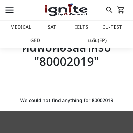
close
close
Skip
menu
search
shopping_cart
รถเข็น
to
Content
หน้าแรก
account_balance
MEDICAL
SAT
IELTS
CU‑TEST
เว็บไซต์อิกไนท์
power_settings_new
GED
ม.ต้น(EP)
ค้นพบคอร์สสำหรับ
"80002019"
โปรโมชั่น
local_offer
วางแผนการเรียน
import_contacts
เข้าสู่ระบบ
account_circle
We could not find anything for 80002019
ลงทะเบียน
assignment