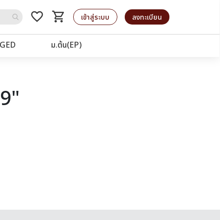
favorite_border
shopping_cart
รถเข็น
เข้าสู่ระบบ
ลงทะเบียน
GED
ม.ต้น(EP)
19"