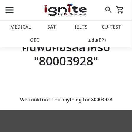
close
close
Skip
menu
search
shopping_cart
รถเข็น
to
Content
หน้าแรก
account_balance
MEDICAL
SAT
IELTS
CU‑TEST
เว็บไซต์อิกไนท์
power_settings_new
GED
ม.ต้น(EP)
ค้นพบคอร์สสำหรับ
"80003928"
โปรโมชั่น
local_offer
วางแผนการเรียน
import_contacts
เข้าสู่ระบบ
account_circle
We could not find anything for 80003928
ลงทะเบียน
assignment