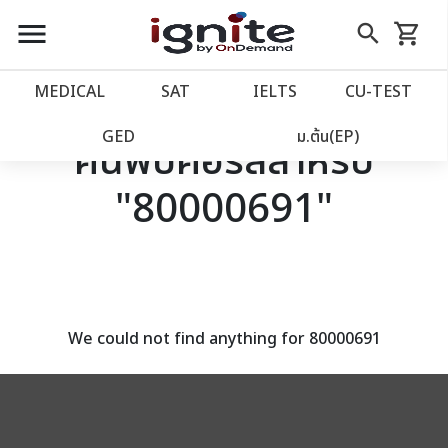
close
close
Skip
menu
search
shopping_cart
รถเข็น
to
Content
หน้าแรก
account_balance
MEDICAL
SAT
IELTS
CU‑TEST
เว็บไซต์อิกไนท์
power_settings_new
GED
ม.ต้น(EP)
ค้นพบคอร์สสำหรับ
"80000691"
โปรโมชั่น
local_offer
วางแผนการเรียน
import_contacts
เข้าสู่ระบบ
account_circle
We could not find anything for 80000691
ลงทะเบียน
assignment