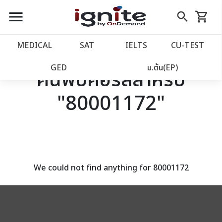
close
close
Skip
menu
search
shopping_cart
รถเข็น
to
Content
หน้าแรก
account_balance
MEDICAL
SAT
IELTS
CU‑TEST
เว็บไซต์อิกไนท์
power_settings_new
GED
ม.ต้น(EP)
ค้นพบคอร์สสำหรับ
"80001172"
โปรโมชั่น
local_offer
วางแผนการเรียน
import_contacts
เข้าสู่ระบบ
account_circle
We could not find anything for 80001172
ลงทะเบียน
assignment