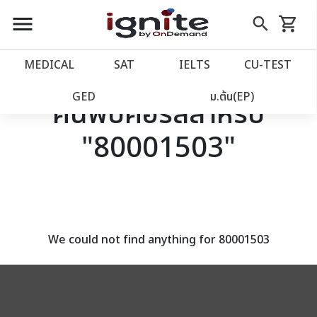
close
close
Skip
menu
search
shopping_cart
รถเข็น
to
Content
หน้าแรก
account_balance
MEDICAL
SAT
IELTS
CU‑TEST
เว็บไซต์อิกไนท์
power_settings_new
GED
ม.ต้น(EP)
ค้นพบคอร์สสำหรับ
"80001503"
โปรโมชั่น
local_offer
วางแผนการเรียน
import_contacts
เข้าสู่ระบบ
account_circle
We could not find anything for 80001503
ลงทะเบียน
assignment