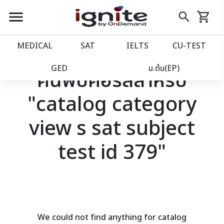
close
close
Skip
menu
search
shopping_cart
รถเข็น
to
Content
หน้าแรก
account_balance
MEDICAL
SAT
IELTS
CU‑TEST
เว็บไซต์อิกไนท์
power_settings_new
GED
ม.ต้น(EP)
ค้นพบคอร์สสำหรับ
"catalog category
โปรโมชั่น
local_offer
view s sat subject
วางแผนการเรียน
import_contacts
test id 379"
เข้าสู่ระบบ
account_circle
ลงทะเบียน
assignment
We could not find anything for catalog