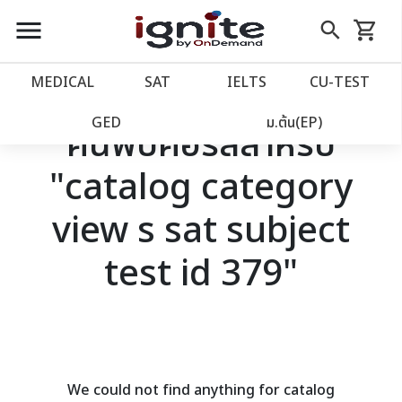
close
close
Skip
menu
search
shopping_cart
รถเข็น
to
Content
หน้าแรก
account_balance
MEDICAL
SAT
IELTS
CU‑TEST
เว็บไซต์อิกไนท์
power_settings_new
GED
ม.ต้น(EP)
ค้นพบคอร์สสำหรับ
"catalog category
โปรโมชั่น
local_offer
view s sat subject
วางแผนการเรียน
import_contacts
test id 379"
เข้าสู่ระบบ
account_circle
ลงทะเบียน
assignment
We could not find anything for catalog