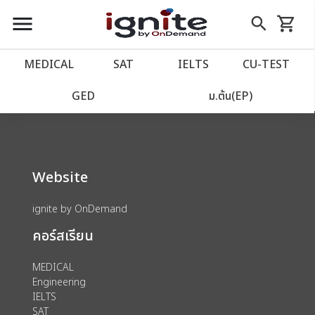
close
close
Skip
menu
search
shopping_cart
รถเข็น
to
Content
หน้าแรก
account_balance
MEDICAL
SAT
IELTS
CU‑TEST
We could not find anything for 80000177
เว็บไซต์อิกไนท์
power_settings_new
GED
ม.ต้น(EP)
โปรโมชั่น
local_offer
Website
วางแผนการเรียน
import_contacts
ignite by OnDemand
เข้าสู่ระบบ
account_circle
คอร์สเรียน
ลงทะเบียน
assignment
MEDICAL
Engineering
IELTS
SAT