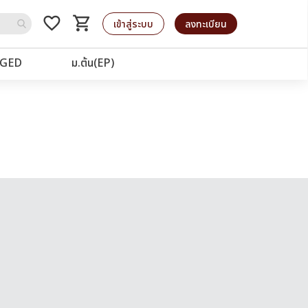
favorite_border
shopping_cart
รถเข็น
เข้าสู่ระบบ
ลงทะเบียน
GED
ม.ต้น(EP)