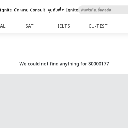
Skip
 Ignite
นัดหมาย Consult
คุยกับพี่ ๆ Ignite
to
Content
AL
SAT
IELTS
CU‑TEST
We could not find anything for 80000177