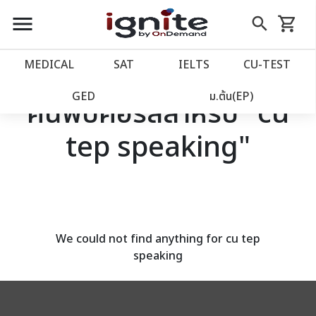
close
close
Skip
menu
search
shopping_cart
รถเข็น
to
Content
หน้าแรก
account_balance
MEDICAL
SAT
IELTS
CU‑TEST
เว็บไซต์อิกไนท์
power_settings_new
GED
ม.ต้น(EP)
ค้นพบคอร์สสำหรับ "cu
tep speaking"
โปรโมชั่น
local_offer
วางแผนการเรียน
import_contacts
เข้าสู่ระบบ
account_circle
We could not find anything for cu tep
speaking
ลงทะเบียน
assignment