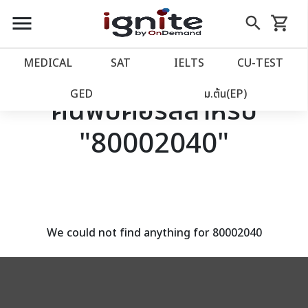
close
close
Skip
menu
search
shopping_cart
รถเข็น
to
Content
หน้าแรก
account_balance
MEDICAL
SAT
IELTS
CU‑TEST
เว็บไซต์อิกไนท์
power_settings_new
GED
ม.ต้น(EP)
ค้นพบคอร์สสำหรับ
"80002040"
โปรโมชั่น
local_offer
วางแผนการเรียน
import_contacts
เข้าสู่ระบบ
account_circle
We could not find anything for 80002040
ลงทะเบียน
assignment