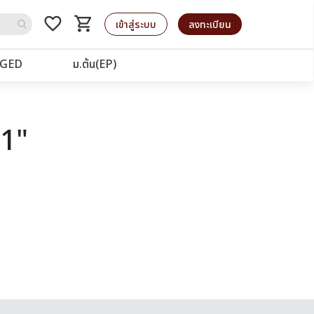
favorite_border
shopping_cart
รถเข็น
เข้าสู่ระบบ
ลงทะเบียน
GED
ม.ต้น(EP)
21"