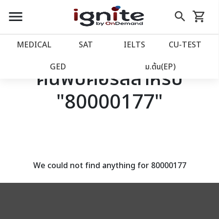
close
close
Skip
menu
search
shopping_cart
รถเข็น
to
Content
หน้าแรก
account_balance
MEDICAL
SAT
IELTS
CU‑TEST
เว็บไซต์อิกไนท์
power_settings_new
GED
ม.ต้น(EP)
ค้นพบคอร์สสำหรับ
"80000177"
โปรโมชั่น
local_offer
วางแผนการเรียน
import_contacts
เข้าสู่ระบบ
account_circle
We could not find anything for 80000177
ลงทะเบียน
assignment