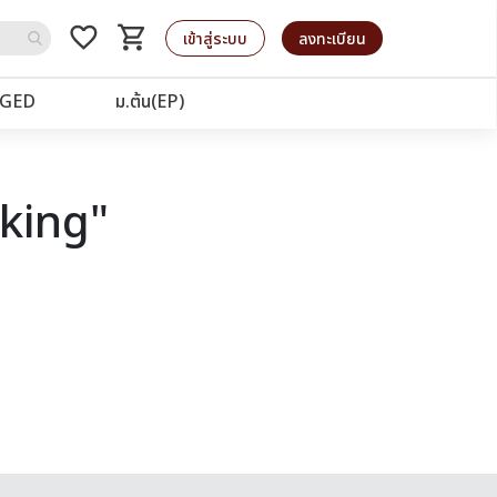
favorite_border
shopping_cart
รถเข็น
เข้าสู่ระบบ
ลงทะเบียน
GED
ม.ต้น(EP)
aking"