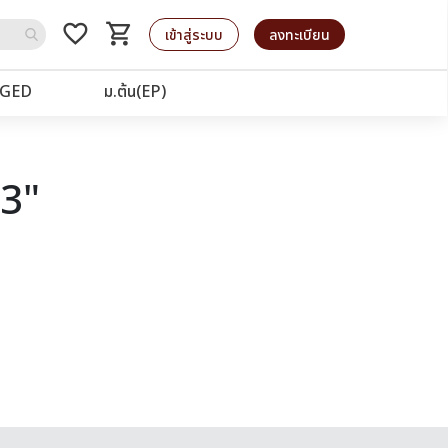
favorite_border
shopping_cart
รถเข็น
เข้าสู่ระบบ
ลงทะเบียน
GED
ม.ต้น(EP)
03"