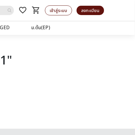
favorite_border
shopping_cart
รถเข็น
เข้าสู่ระบบ
ลงทะเบียน
GED
ม.ต้น(EP)
91"