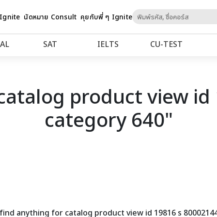
Skip
 Ignite
นัดหมาย Consult
คุยกับพี่ ๆ Ignite
to
Content
AL
SAT
IELTS
CU‑TEST
"catalog product view i
category 640"
find anything for catalog product view id 19816 s 8000214