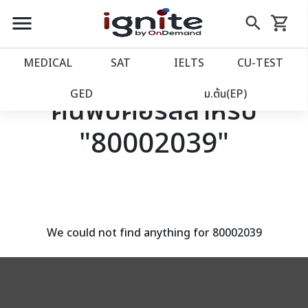
close
close
Skip
menu
search
shopping_cart
รถเข็น
to
Content
หน้าแรก
account_balance
MEDICAL
SAT
IELTS
CU‑TEST
เว็บไซต์อิกไนท์
power_settings_new
GED
ม.ต้น(EP)
ค้นพบคอร์สสำหรับ
"80002039"
โปรโมชั่น
local_offer
วางแผนการเรียน
import_contacts
เข้าสู่ระบบ
account_circle
We could not find anything for 80002039
ลงทะเบียน
assignment