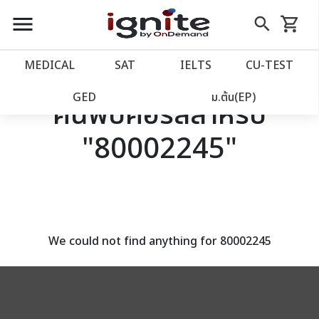
close
close
Skip
menu
search
shopping_cart
รถเข็น
to
Content
หน้าแรก
account_balance
MEDICAL
SAT
IELTS
CU‑TEST
เว็บไซต์อิกไนท์
power_settings_new
GED
ม.ต้น(EP)
ค้นพบคอร์สสำหรับ
"80002245"
โปรโมชั่น
local_offer
วางแผนการเรียน
import_contacts
เข้าสู่ระบบ
account_circle
We could not find anything for 80002245
ลงทะเบียน
assignment