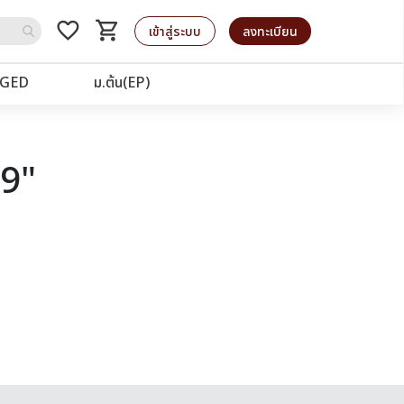
favorite_border
shopping_cart
รถเข็น
เข้าสู่ระบบ
ลงทะเบียน
GED
ม.ต้น(EP)
99"