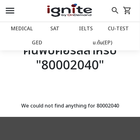
close
close
Skip
menu
search
shopping_cart
รถเข็น
to
Content
หน้าแรก
account_balance
MEDICAL
SAT
IELTS
CU‑TEST
เว็บไซต์อิกไนท์
power_settings_new
GED
ม.ต้น(EP)
ค้นพบคอร์สสำหรับ
"80002040"
โปรโมชั่น
local_offer
วางแผนการเรียน
import_contacts
เข้าสู่ระบบ
account_circle
We could not find anything for 80002040
ลงทะเบียน
assignment