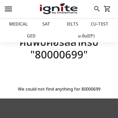
close
close
Skip
menu
search
shopping_cart
รถเข็น
to
Content
หน้าแรก
account_balance
MEDICAL
SAT
IELTS
CU‑TEST
เว็บไซต์อิกไนท์
power_settings_new
GED
ม.ต้น(EP)
ค้นพบคอร์สสำหรับ
"80000699"
โปรโมชั่น
local_offer
วางแผนการเรียน
import_contacts
เข้าสู่ระบบ
account_circle
We could not find anything for 80000699
ลงทะเบียน
assignment