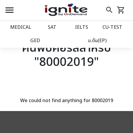
close
close
Skip
menu
search
shopping_cart
รถเข็น
to
Content
หน้าแรก
account_balance
MEDICAL
SAT
IELTS
CU‑TEST
เว็บไซต์อิกไนท์
power_settings_new
GED
ม.ต้น(EP)
ค้นพบคอร์สสำหรับ
"80002019"
โปรโมชั่น
local_offer
วางแผนการเรียน
import_contacts
เข้าสู่ระบบ
account_circle
We could not find anything for 80002019
ลงทะเบียน
assignment