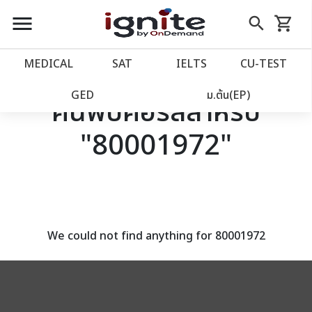
close
close
Skip
menu
search
shopping_cart
รถเข็น
to
Content
หน้าแรก
account_balance
MEDICAL
SAT
IELTS
CU‑TEST
เว็บไซต์อิกไนท์
power_settings_new
GED
ม.ต้น(EP)
ค้นพบคอร์สสำหรับ
"80001972"
โปรโมชั่น
local_offer
วางแผนการเรียน
import_contacts
เข้าสู่ระบบ
account_circle
We could not find anything for 80001972
ลงทะเบียน
assignment