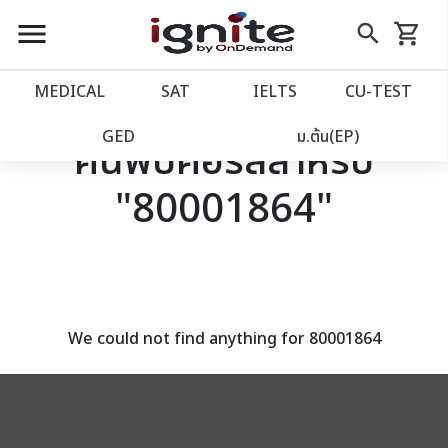
close
close
Skip
menu
search
shopping_cart
รถเข็น
to
Content
หน้าแรก
account_balance
MEDICAL
SAT
IELTS
CU‑TEST
เว็บไซต์อิกไนท์
power_settings_new
GED
ม.ต้น(EP)
ค้นพบคอร์สสำหรับ
"80001864"
โปรโมชั่น
local_offer
วางแผนการเรียน
import_contacts
เข้าสู่ระบบ
account_circle
We could not find anything for 80001864
ลงทะเบียน
assignment