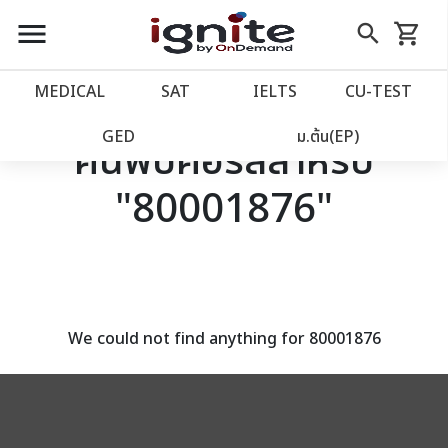
close
close
Skip
menu
search
shopping_cart
รถเข็น
to
Content
หน้าแรก
account_balance
MEDICAL
SAT
IELTS
CU‑TEST
เว็บไซต์อิกไนท์
power_settings_new
GED
ม.ต้น(EP)
ค้นพบคอร์สสำหรับ
"80001876"
โปรโมชั่น
local_offer
วางแผนการเรียน
import_contacts
เข้าสู่ระบบ
account_circle
We could not find anything for 80001876
ลงทะเบียน
assignment