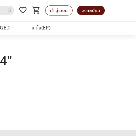
favorite_border
shopping_cart
รถเข็น
เข้าสู่ระบบ
ลงทะเบียน
GED
ม.ต้น(EP)
64"