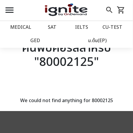
close
close
Skip
menu
search
shopping_cart
รถเข็น
to
Content
หน้าแรก
account_balance
MEDICAL
SAT
IELTS
CU‑TEST
เว็บไซต์อิกไนท์
power_settings_new
GED
ม.ต้น(EP)
ค้นพบคอร์สสำหรับ
"80002125"
โปรโมชั่น
local_offer
วางแผนการเรียน
import_contacts
เข้าสู่ระบบ
account_circle
We could not find anything for 80002125
ลงทะเบียน
assignment