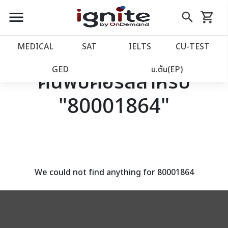
close
close
Skip
menu
search
shopping_cart
รถเข็น
to
Content
หน้าแรก
account_balance
MEDICAL
SAT
IELTS
CU‑TEST
เว็บไซต์อิกไนท์
power_settings_new
GED
ม.ต้น(EP)
ค้นพบคอร์สสำหรับ
"80001864"
โปรโมชั่น
local_offer
วางแผนการเรียน
import_contacts
เข้าสู่ระบบ
account_circle
We could not find anything for 80001864
ลงทะเบียน
assignment