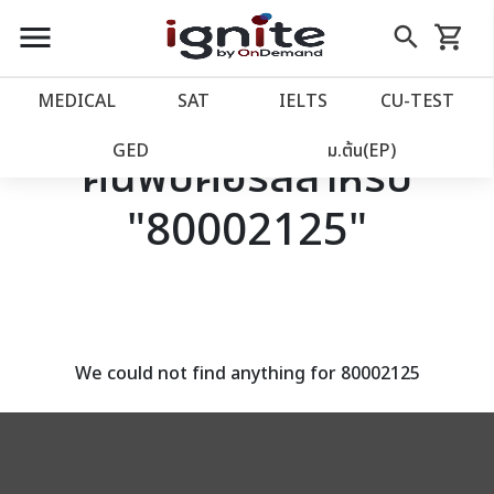
close
close
Skip
menu
search
shopping_cart
รถเข็น
to
Content
หน้าแรก
account_balance
MEDICAL
SAT
IELTS
CU‑TEST
เว็บไซต์อิกไนท์
power_settings_new
GED
ม.ต้น(EP)
ค้นพบคอร์สสำหรับ
"80002125"
โปรโมชั่น
local_offer
วางแผนการเรียน
import_contacts
เข้าสู่ระบบ
account_circle
We could not find anything for 80002125
ลงทะเบียน
assignment