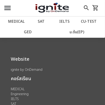
close
close
Skip
menu
search
shopping_cart
รถเข็น
to
Content
หน้าแรก
account_balance
MEDICAL
SAT
IELTS
CU‑TEST
We could not find anything for 80002770
เว็บไซต์อิกไนท์
power_settings_new
GED
ม.ต้น(EP)
โปรโมชั่น
local_offer
Website
วางแผนการเรียน
import_contacts
ignite by OnDemand
เข้าสู่ระบบ
account_circle
คอร์สเรียน
ลงทะเบียน
assignment
MEDICAL
Engineering
IELTS
SAT