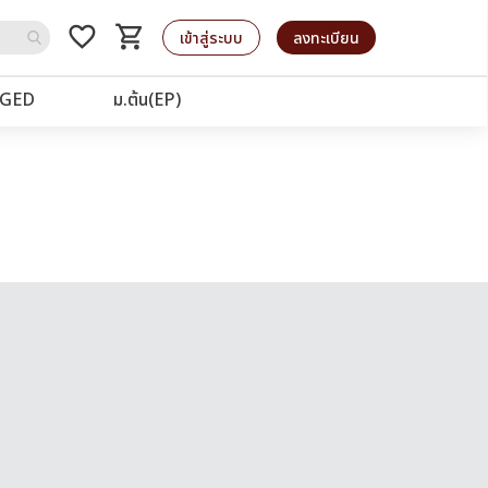
favorite_border
shopping_cart
รถเข็น
เข้าสู่ระบบ
ลงทะเบียน
GED
ม.ต้น(EP)