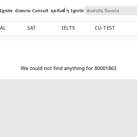
Skip
 Ignite
นัดหมาย Consult
คุยกับพี่ ๆ Ignite
to
Content
AL
SAT
IELTS
CU‑TEST
We could not find anything for 80001863