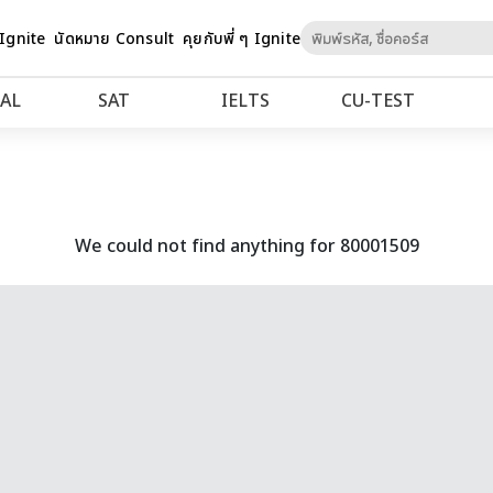
Skip
 Ignite
นัดหมาย Consult
คุยกับพี่ ๆ Ignite
to
Content
AL
SAT
IELTS
CU‑TEST
We could not find anything for 80001509