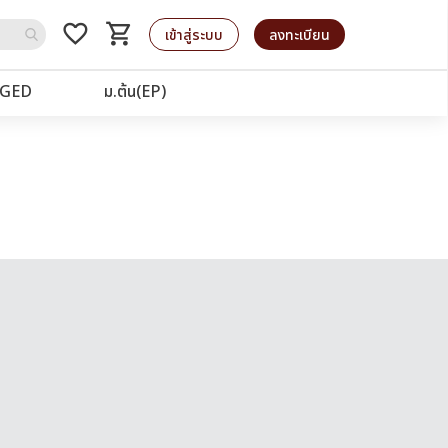
favorite_border
shopping_cart
รถเข็น
เข้าสู่ระบบ
ลงทะเบียน
GED
ม.ต้น(EP)