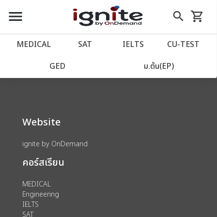
close
close
Skip
menu
search
shopping_cart
รถเข็น
to
Content
หน้าแรก
account_balance
MEDICAL
SAT
IELTS
CU‑TEST
We could not find anything for 80000179
เว็บไซต์อิกไนท์
power_settings_new
GED
ม.ต้น(EP)
โปรโมชั่น
local_offer
Website
วางแผนการเรียน
import_contacts
ignite by OnDemand
เข้าสู่ระบบ
account_circle
คอร์สเรียน
ลงทะเบียน
assignment
MEDICAL
Engineering
IELTS
SAT