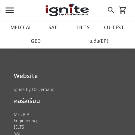
close
close
Skip
menu
search
shopping_cart
รถเข็น
to
Content
หน้าแรก
account_balance
MEDICAL
SAT
IELTS
CU‑TEST
We could not find anything for 80000177
เว็บไซต์อิกไนท์
power_settings_new
GED
ม.ต้น(EP)
โปรโมชั่น
local_offer
Website
วางแผนการเรียน
import_contacts
ignite by OnDemand
เข้าสู่ระบบ
account_circle
คอร์สเรียน
ลงทะเบียน
assignment
MEDICAL
Engineering
IELTS
SAT