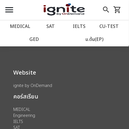
close
close
Skip
menu
search
shopping_cart
รถเข็น
to
Content
หน้าแรก
account_balance
MEDICAL
SAT
IELTS
CU‑TEST
We could not find anything for 80000875
เว็บไซต์อิกไนท์
power_settings_new
GED
ม.ต้น(EP)
โปรโมชั่น
local_offer
Website
วางแผนการเรียน
import_contacts
ignite by OnDemand
เข้าสู่ระบบ
account_circle
คอร์สเรียน
ลงทะเบียน
assignment
MEDICAL
Engineering
IELTS
SAT