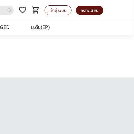
favorite_border
shopping_cart
รถเข็น
เข้าสู่ระบบ
ลงทะเบียน
GED
ม.ต้น(EP)