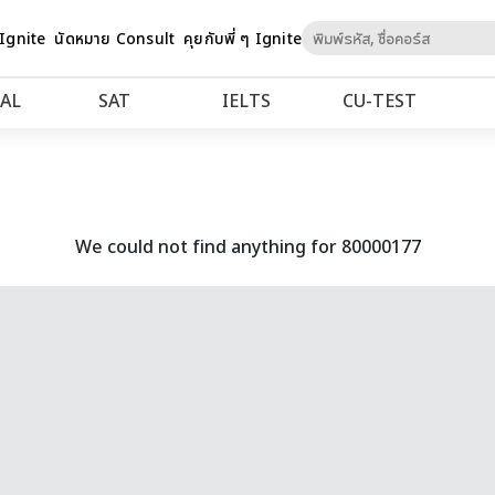
Skip
 Ignite
นัดหมาย Consult
คุยกับพี่ ๆ Ignite
to
Content
AL
SAT
IELTS
CU‑TEST
We could not find anything for 80000177