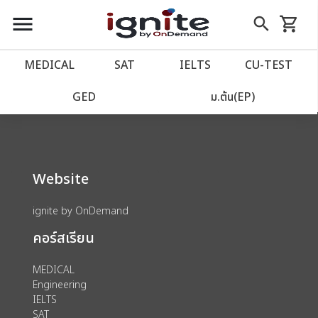
close
close
Skip
menu
search
shopping_cart
รถเข็น
to
Content
หน้าแรก
account_balance
MEDICAL
SAT
IELTS
CU‑TEST
We could not find anything for 80002040
เว็บไซต์อิกไนท์
power_settings_new
GED
ม.ต้น(EP)
โปรโมชั่น
local_offer
Website
วางแผนการเรียน
import_contacts
ignite by OnDemand
เข้าสู่ระบบ
account_circle
คอร์สเรียน
ลงทะเบียน
assignment
MEDICAL
Engineering
IELTS
SAT