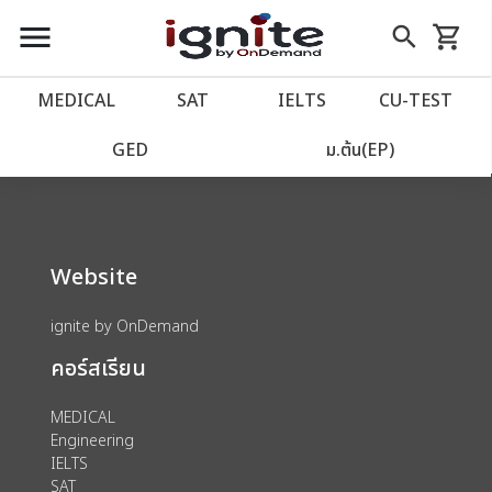
close
close
Skip
menu
search
shopping_cart
รถเข็น
to
Content
หน้าแรก
account_balance
MEDICAL
SAT
IELTS
CU‑TEST
We could not find anything for 80002125
เว็บไซต์อิกไนท์
power_settings_new
GED
ม.ต้น(EP)
โปรโมชั่น
local_offer
Website
วางแผนการเรียน
import_contacts
ignite by OnDemand
เข้าสู่ระบบ
account_circle
คอร์สเรียน
ลงทะเบียน
assignment
MEDICAL
Engineering
IELTS
SAT