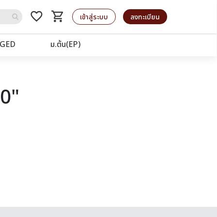
favorite_border
shopping_cart
รถเข็น
เข้าสู่ระบบ
ลงทะเบียน
GED
ม.ต้น(EP)
40"