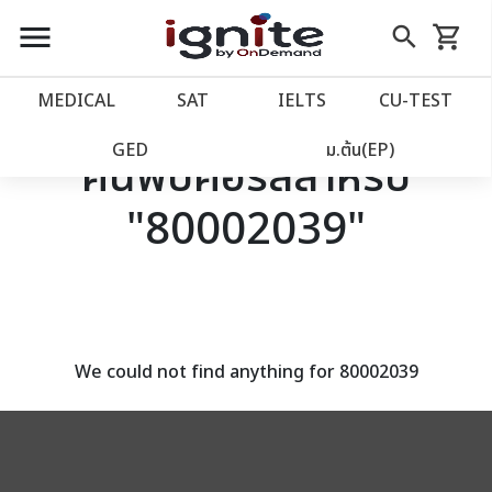
close
close
Skip
menu
search
shopping_cart
รถเข็น
to
Content
หน้าแรก
account_balance
MEDICAL
SAT
IELTS
CU‑TEST
เว็บไซต์อิกไนท์
power_settings_new
GED
ม.ต้น(EP)
ค้นพบคอร์สสำหรับ
"80002039"
โปรโมชั่น
local_offer
วางแผนการเรียน
import_contacts
เข้าสู่ระบบ
account_circle
We could not find anything for 80002039
ลงทะเบียน
assignment