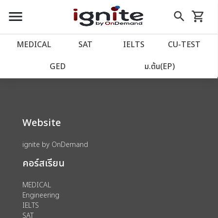
close
close
Skip
menu
search
shopping_cart
รถเข็น
to
Content
หน้าแรก
account_balance
MEDICAL
SAT
IELTS
CU‑TEST
We could not find anything for 80002040
เว็บไซต์อิกไนท์
power_settings_new
GED
ม.ต้น(EP)
โปรโมชั่น
local_offer
Website
วางแผนการเรียน
import_contacts
ignite by OnDemand
เข้าสู่ระบบ
account_circle
คอร์สเรียน
ลงทะเบียน
assignment
MEDICAL
Engineering
IELTS
SAT