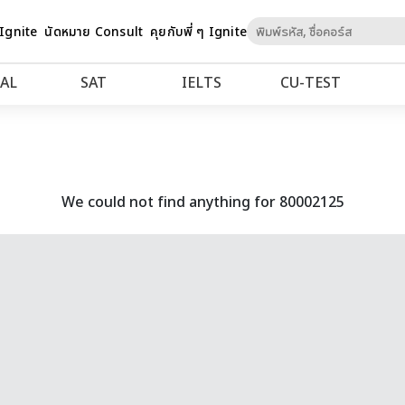
Skip
 Ignite
นัดหมาย Consult
คุยกับพี่ ๆ Ignite
to
Content
AL
SAT
IELTS
CU‑TEST
We could not find anything for 80002125