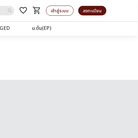
favorite_border
shopping_cart
รถเข็น
เข้าสู่ระบบ
ลงทะเบียน
GED
ม.ต้น(EP)