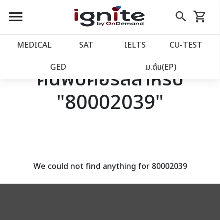
close
close
Skip
menu
search
shopping_cart
รถเข็น
to
Content
หน้าแรก
account_balance
MEDICAL
SAT
IELTS
CU‑TEST
เว็บไซต์อิกไนท์
power_settings_new
GED
ม.ต้น(EP)
ค้นพบคอร์สสำหรับ
"80002039"
โปรโมชั่น
local_offer
วางแผนการเรียน
import_contacts
เข้าสู่ระบบ
account_circle
We could not find anything for 80002039
ลงทะเบียน
assignment