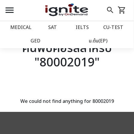
close
close
Skip
menu
search
shopping_cart
รถเข็น
to
Content
หน้าแรก
account_balance
MEDICAL
SAT
IELTS
CU‑TEST
เว็บไซต์อิกไนท์
power_settings_new
GED
ม.ต้น(EP)
ค้นพบคอร์สสำหรับ
"80002019"
โปรโมชั่น
local_offer
วางแผนการเรียน
import_contacts
เข้าสู่ระบบ
account_circle
We could not find anything for 80002019
ลงทะเบียน
assignment